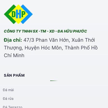
CÔNG TY TNHH SX -TM - XD - ĐA HỮU PHƯỚC
Địa chỉ:
47/3 Phan Văn Hớn, Xuân Thới
Thượng, Huyện Hóc Môn, Thành Phố Hồ
Chí Minh
SẢN PHẨM
Đá mài
Đá rửa
Đá Terrazzo